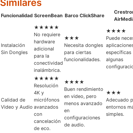
Similares
Crestro
Funcionalidad
ScreenBean
Barco ClickShare
AirMedi
★★★★★
★★★★
No requiere
★★★
Puede neces
hardware
Instalación
Necesita dongles
aplicacione
adicional
Sin Dongles
para ciertas
específicas
para la
funcionalidades.
algunas
conectividad
configuraci
inalámbrica.
★★★★★
★★★★
Resolución
Buen rendimiento
4K y
★★★
en video, pero
Calidad de
micrófonos
Adecuado p
menos avanzado
Video y Audio
avanzados
entornos m
en
con
simples.
configuraciones
cancelación
de audio.
de eco.