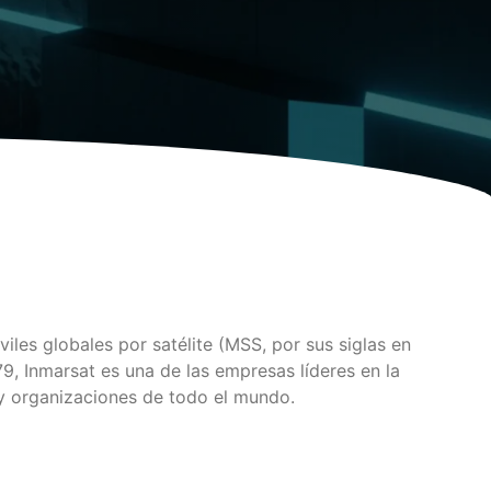
es globales por satélite (MSS, por sus siglas en
79, Inmarsat es una de las empresas líderes en la
 y organizaciones de todo el mundo.