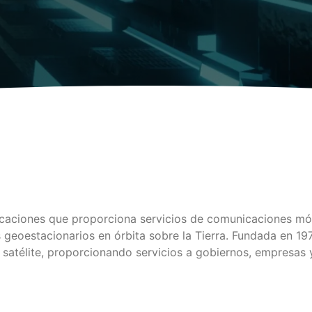
caciones que proporciona servicios de comunicaciones móvil
s geoestacionarios en órbita sobre la Tierra. Fundada en 19
r satélite, proporcionando servicios a gobiernos, empresas